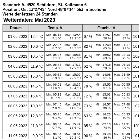
Standort: A- 4920 Schildorn, St. Kollmann 6
Position: Ost 13°27'49" Nord 48°07'14" 563 m Seehöhe
Werte der letzten 24 Stunden
Wetterdaten: Mai 2023
Datum
Temp. A.
Feuchte A.
Min. 06:41
Max. 14:55
Min. 11:57
Max. 23:51
01.05.2023
12,4 °C
67 %
101
7,1 °C
18,2 °C
50 %
87 %
Min. 22:36
Max. 16:13
Min. 11:49
Max. 21:17
02.05.2023
10,6 °C
82 %
101
8,7 °C
13,3 °C
65 %
91 %
Min. 05:36
Max. 16:44
Min. 15:52
Max. 08:14
03.05.2023
10,5 °C
81 %
102
7,1 °C
14,6 °C
63 %
95 %
Min. 05:44
Max. 17:13
Min. 17:18
Max. 06:14
04.05.2023
11,9 °C
62 %
102
5,4 °C
17,9 °C
29 %
89 %
Min. 05:32
Max. 15:07
Min. 14:08
Max. 23:49
05.05.2023
15,8 °C
62 %
101
6,9 °C
22,9 °C
51 %
86 %
Min. 06:01
Max. 18:37
Min. 15:55
Max. 00:55
06.05.2023
14,6 °C
79 %
101
11,6 °C
19,4 °C
57 %
89 %
Min. 05:32
Max. 15:13
Min. 15:03
Max. 05:33
07.05.2023
15,4 °C
72 %
101
10,7 °C
20,0 °C
50 %
90 %
Min. 07:45
Max. 16:38
Min. 16:57
Max. 07:48
08.05.2023
10,0 °C
73 %
102
6,0 °C
14,0 °C
55 %
87 %
Min. 05:35
Max. 17:00
Min. 16:23
Max. 05:33
09.05.2023
12,8 °C
63 %
101
6,1 °C
18,6 °C
50 %
79 %
Min. 00:54
Max. 15:49
Min. 02:13
Max. 11:31
10.05.2023
11,8 °C
85 %
10
9,7 °C
13,6 °C
74 %
90 %
Min. 06:04
Max. 18:51
Min. 19:40
Max. 18:40
11.05.2023
9,0 °C
90 %
101
8,1 °C
10,2 °C
86 %
94 %