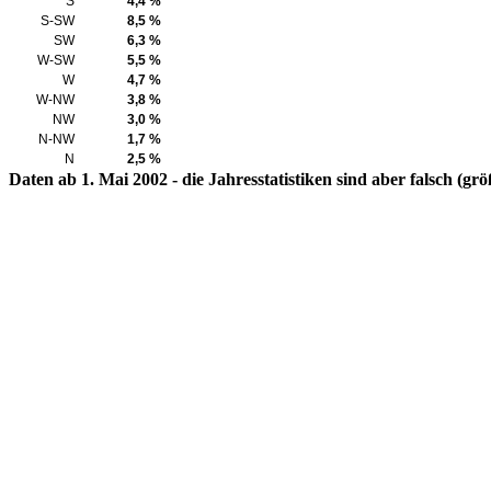
S
4,4 %
S-SW
8,5 %
SW
6,3 %
W-SW
5,5 %
W
4,7 %
W-NW
3,8 %
NW
3,0 %
N-NW
1,7 %
N
2,5 %
Daten ab 1. Mai 2002 - die Jahresstatistiken sind aber falsch (g