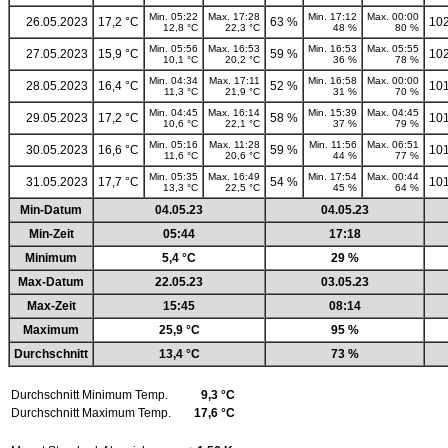
Min. 05:22
Max. 17:28
Min. 17:12
Max. 00:00
26.05.2023
17,2 °C
63 %
102
12,8 °C
22,3 °C
48 %
80 %
Min. 05:56
Max. 16:53
Min. 16:53
Max. 05:55
27.05.2023
15,9 °C
59 %
102
10,1 °C
20,2 °C
36 %
78 %
Min. 04:34
Max. 17:11
Min. 16:58
Max. 00:00
28.05.2023
16,4 °C
52 %
101
11,3 °C
21,9 °C
31 %
70 %
Min. 04:45
Max. 16:14
Min. 15:39
Max. 04:45
29.05.2023
17,2 °C
58 %
101
10,6 °C
22,1 °C
37 %
79 %
Min. 05:16
Max. 11:28
Min. 11:56
Max. 06:51
30.05.2023
16,6 °C
59 %
101
11,6 °C
20,6 °C
44 %
77 %
Min. 05:35
Max. 16:49
Min. 17:54
Max. 00:44
31.05.2023
17,7 °C
54 %
101
13,3 °C
22,5 °C
45 %
64 %
Min-Datum
04.05.23
04.05.23
Min-Zeit
05:44
17:18
Minimum
5,4 °C
29 %
Max-Datum
22.05.23
03.05.23
Max-Zeit
15:45
08:14
Maximum
25,9 °C
95 %
Durchschnitt
13,4 °C
73 %
Durchschnitt Minimum Temp.
9,3 °C
Durchschnitt Maximum Temp.
17,6 °C