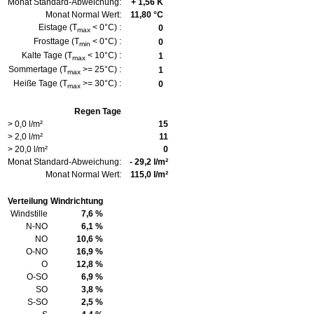
Monat Standard-Abweichung:
+ 1,56 K
Monat Normal Wert:
11,80 °C
Eistage (T
< 0°C) :
0
max
Frosttage (T
< 0°C) :
0
min
Kalte Tage (T
< 10°C) :
1
max
Sommertage (T
>= 25°C) :
1
max
Heiße Tage (T
>= 30°C) :
0
max
Regen Tage
> 0,0 l/m²
15
> 2,0 l/m²
11
> 20,0 l/m²
0
Monat Standard-Abweichung:
- 29,2 l/m²
Monat Normal Wert:
115,0 l/m²
Verteilung
Windrichtung
Windstille
7,6 %
N-NO
6,1 %
NO
10,6 %
O-NO
16,9 %
O
12,8 %
O-SO
6,9 %
SO
3,8 %
S-SO
2,5 %