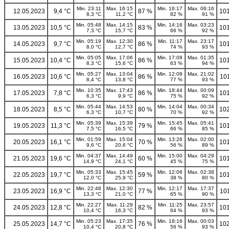
Min. 23:11
Max. 16:15
Min. 16:17
Max. 06:16
12.05.2023
9,4 °C
87 %
101
8,3 °C
11,2 °C
82 %
91 %
Min. 05:48
Max. 14:15
Min. 14:16
Max. 03:23
13.05.2023
10,5 °C
83 %
101
7,3 °C
15,7 °C
66 %
92 %
Min. 05:19
Max. 12:30
Min. 11:17
Max. 23:17
14.05.2023
9,7 °C
86 %
101
8,0 °C
12,7 °C
74 %
93 %
Min. 05:05
Max. 17:06
Min. 17:08
Max. 01:35
15.05.2023
10,4 °C
86 %
101
8,3 °C
15,6 °C
63 %
94 %
Min. 05:27
Max. 13:04
Min. 12:08
Max. 21:02
16.05.2023
10,6 °C
86 %
10
8,4 °C
13,8 °C
77 %
93 %
Min. 10:35
Max. 17:43
Min. 18:44
Max. 00:09
17.05.2023
7,8 °C
86 %
101
6,3 °C
9,9 °C
75 %
92 %
Min. 05:44
Max. 14:53
Min. 14:04
Max. 00:34
18.05.2023
8,5 °C
80 %
102
6,3 °C
10,7 °C
70 %
92 %
Min. 05:39
Max. 15:39
Min. 15:45
Max. 05:41
19.05.2023
11,3 °C
79 %
101
7,5 °C
16,5 °C
66 %
85 %
Min. 01:59
Max. 15:04
Min. 13:26
Max. 02:00
20.05.2023
16,1 °C
70 %
101
9,6 °C
20,6 °C
56 %
89 %
Min. 04:37
Max. 14:49
Min. 15:00
Max. 04:29
21.05.2023
19,6 °C
60 %
101
14,9 °C
24,1 °C
45 %
75 %
Min. 05:33
Max. 15:45
Min. 12:06
Max. 02:38
22.05.2023
19,7 °C
59 %
101
12,0 °C
25,9 °C
38 %
80 %
Min. 22:48
Max. 12:30
Min. 12:17
Max. 17:37
23.05.2023
16,9 °C
77 %
10
13,3 °C
21,0 °C
65 %
90 %
Min. 22:27
Max. 11:29
Min. 11:25
Max. 23:57
24.05.2023
12,8 °C
82 %
101
10,4 °C
16,3 °C
64 %
93 %
Min. 05:23
Max. 17:35
Min. 18:16
Max. 00:03
25.05.2023
14,7 °C
76 %
102
10,4 °C
20,8 °C
56 %
93 %