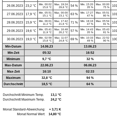
Min. 00:02
Max. 19:24
Min. 15:20
Max. 00:00
26.06.2023
23,2 °C
54 %
101
15,6 °C
29,6 °C
35 %
75 %
Min. 05:51
Max. 00:00
Min. 17:27
Max. 05:51
27.06.2023
17,9 °C
63 %
101
15,1 °C
23,1 °C
47 %
80 %
Min. 06:01
Max. 17:42
Min. 18:16
Max. 05:54
28.06.2023
15,9 °C
71 %
101
11,2 °C
21,6 °C
47 %
91 %
Min. 05:41
Max. 16:48
Min. 14:43
Max. 05:43
29.06.2023
19,6 °C
57 %
101
11,9 °C
26,2 °C
35 %
81 %
Min. 02:58
Max. 11:07
Min. 10:33
Max. 22:52
30.06.2023
19,0 °C
69 %
100
15,8 °C
24,8 °C
49 %
90 %
Min-Datum
14.06.23
13.06.23
Min-Zeit
05:32
16:52
Minimum
9,7 °C
32 %
Max-Datum
22.06.23
06.06.23
Max-Zeit
16:10
02:33
Maximum
32,8 °C
94 %
Durchschnitt
18,5 °C
64 %
Durchschnitt Minimum Temp.
13,1 °C
Durchschnitt Maximum Temp.
24,2 °C
Monat Standard-Abweichung:
+ 3,71 K
Monat Normal Wert:
14,80 °C