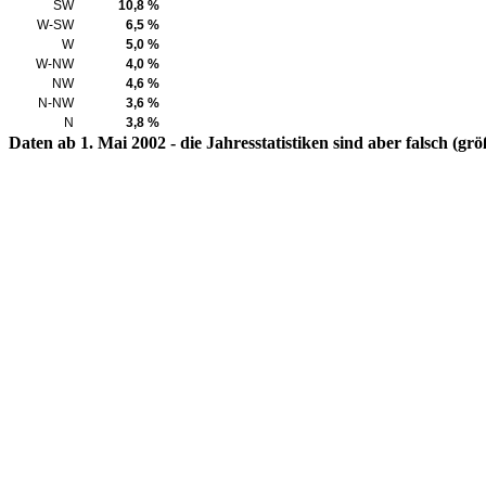
SW
10,8 %
W-SW
6,5 %
W
5,0 %
W-NW
4,0 %
NW
4,6 %
N-NW
3,6 %
N
3,8 %
Daten ab 1. Mai 2002 - die Jahresstatistiken sind aber falsch (g