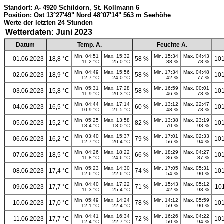
Standort: A- 4920 Schildorn, St. Kollmann 6
Position: Ost 13°27'49" Nord 48°07'14" 563 m Seehöhe
Werte der letzten 24 Stunden
Wetterdaten: Juni 2023
Datum
Temp. A.
Feuchte A.
Min. 04:51
Max. 15:32
Min. 15:34
Max. 04:43
01.06.2023
18,8 °C
58 %
101
11,2 °C
25,0 °C
38 %
78 %
Min. 04:49
Max. 15:56
Min. 17:34
Max. 04:48
02.06.2023
18,9 °C
58 %
101
12,7 °C
24,0 °C
42 %
77 %
Min. 05:31
Max. 17:28
Min. 16:59
Max. 00:01
03.06.2023
15,8 °C
58 %
101
11,9 °C
20,3 °C
46 %
73 %
Min. 04:44
Max. 17:14
Min. 13:12
Max. 22:47
04.06.2023
16,5 °C
60 %
101
10,9 °C
21,5 °C
48 %
73 %
Min. 05:25
Max. 13:58
Min. 13:38
Max. 23:19
05.06.2023
15,2 °C
82 %
101
13,4 °C
18,0 °C
70 %
93 %
Min. 03:40
Max. 15:37
Min. 17:01
Max. 02:33
06.06.2023
16,2 °C
79 %
101
12,7 °C
20,4 °C
56 %
94 %
Min. 04:26
Max. 18:22
Min. 18:29
Max. 04:27
07.06.2023
18,5 °C
66 %
101
11,8 °C
24,6 °C
36 %
87 %
Min. 05:23
Max. 14:30
Min. 17:05
Max. 05:31
08.06.2023
17,4 °C
74 %
101
12,6 °C
22,6 °C
54 %
90 %
Min. 04:40
Max. 17:22
Min. 15:43
Max. 05:12
09.06.2023
17,7 °C
71 %
10
11,3 °C
25,4 °C
42 %
93 %
Min. 05:49
Max. 14:24
Min. 14:12
Max. 05:59
10.06.2023
17,0 °C
78 %
101
12,1 °C
22,4 °C
59 %
90 %
Min. 04:41
Max. 16:34
Min. 16:26
Max. 04:22
11.06.2023
17,7 °C
72 %
101
12,4 °C
22,7 °C
50 %
94 %