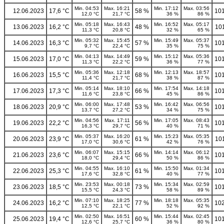
Min. 04:53
Max. 16:21
Min. 17:12
Max. 03:56
12.06.2023
17,6 °C
58 %
101
12,0 °C
21,7 °C
36 %
86 %
Min. 05:18
Max. 16:43
Min. 16:52
Max. 05:17
13.06.2023
16,2 °C
48 %
10
11,3 °C
20,8 °C
32 %
65 %
Min. 05:32
Max. 15:45
Min. 15:49
Max. 05:37
14.06.2023
16,3 °C
57 %
101
9,7 °C
22,4 °C
35 %
75 %
Min. 04:13
Max. 14:49
Min. 15:12
Max. 05:36
15.06.2023
17,0 °C
59 %
101
11,3 °C
22,2 °C
36 %
77 %
Min. 05:36
Max. 12:18
Min. 12:13
Max. 18:57
16.06.2023
15,5 °C
68 %
101
11,4 °C
21,7 °C
38 %
87 %
Min. 05:14
Max. 18:10
Min. 17:54
Max. 14:18
17.06.2023
17,3 °C
66 %
101
11,6 °C
23,8 °C
45 %
86 %
Min. 06:00
Max. 17:48
Min. 16:42
Max. 06:56
18.06.2023
20,9 °C
53 %
101
13,7 °C
27,2 °C
34 %
75 %
Min. 04:56
Max. 17:11
Min. 17:05
Max. 08:43
19.06.2023
22,2 °C
56 %
101
16,3 °C
29,7 °C
40 %
71 %
Min. 05:37
Max. 16:20
Min. 15:23
Max. 05:35
20.06.2023
23,9 °C
61 %
10
17,0 °C
30,6 °C
42 %
76 %
Min. 06:07
Max. 15:15
Min. 14:14
Max. 06:12
21.06.2023
23,6 °C
66 %
101
18,0 °C
29,4 °C
50 %
86 %
Min. 04:55
Max. 16:10
Min. 15:50
Max. 01:34
22.06.2023
25,3 °C
61 %
101
17,6 °C
32,8 °C
40 %
77 %
Min. 23:53
Max. 00:18
Min. 15:34
Max. 02:59
23.06.2023
18,5 °C
73 %
101
15,5 °C
24,3 °C
58 %
89 %
Min. 07:10
Max. 18:25
Min. 18:18
Max. 05:35
24.06.2023
16,2 °C
77 %
102
12,5 °C
22,1 °C
52 %
92 %
Min. 02:50
Max. 16:51
Min. 15:44
Max. 02:45
25.06.2023
19,4 °C
60 %
101
12,6 °C
25,7 °C
36 %
80 %