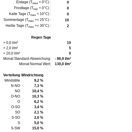
Eistage (T
< 0°C) :
0
max
Frosttage (T
< 0°C) :
0
min
Kalte Tage (T
< 10°C) :
0
max
Sommertage (T
>= 25°C) :
10
max
Heiße Tage (T
>= 30°C) :
2
max
Regen Tage
> 0,0 l/m²
10
> 2,0 l/m²
5
> 20,0 l/m²
0
Monat Standard-Abweichung:
- 96,9 l/m²
Monat Normal Wert:
130,0 l/m²
Verteilung
Windrichtung
Windstille
9,2 %
N-NO
7,3 %
NO
10,4 %
O-NO
10,3 %
O
6,2 %
O-SO
3,4 %
SO
2,1 %
S-SO
2,0 %
S
5,0 %
S-SW
15,0 %