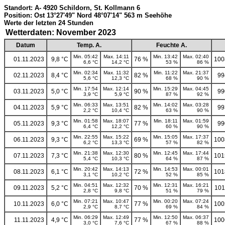
Standort: A- 4920 Schildorn, St. Kollmann 6
Position: Ost 13°27'49" Nord 48°07'14" 563 m Seehöhe
Werte der letzten 24 Stunden
Wetterdaten: November 2023
Datum
Temp. A.
Feuchte A.
Min. 05:42
Max. 14:11
Min. 13:42
Max. 02:40
01.11.2023
9,8 °C
76 %
100
6,6 °C
14,2 °C
53 %
86 %
Min. 02:34
Max. 11:32
Min. 11:22
Max. 21:37
02.11.2023
8,4 °C
82 %
99
5,6 °C
12,3 °C
68 %
90 %
Min. 17:54
Max. 12:14
Min. 15:29
Max. 04:45
03.11.2023
5,0 °C
90 %
99
3,9 °C
5,9 °C
87 %
92 %
Min. 06:33
Max. 13:51
Min. 14:02
Max. 03:28
04.11.2023
5,9 °C
82 %
99
2,2 °C
10,4 °C
63 %
90 %
Min. 01:58
Max. 18:07
Min. 18:11
Max. 01:59
05.11.2023
9,3 °C
77 %
99
6,4 °C
12,2 °C
60 %
90 %
Min. 22:55
Max. 15:22
Min. 15:05
Max. 17:37
06.11.2023
9,3 °C
69 %
100
6,2 °C
13,3 °C
57 %
82 %
Min. 21:38
Max. 12:30
Min. 12:45
Max. 17:44
07.11.2023
7,3 °C
80 %
101
5,4 °C
10,3 °C
64 %
87 %
Min. 20:42
Max. 14:13
Min. 14:53
Max. 00:01
08.11.2023
6,1 °C
72 %
101
3,1 °C
10,2 °C
52 %
85 %
Min. 04:51
Max. 12:32
Min. 12:31
Max. 16:21
09.11.2023
5,2 °C
70 %
101
2,8 °C
9,8 °C
51 %
79 %
Min. 07:21
Max. 10:47
Min. 00:20
Max. 07:24
10.11.2023
6,0 °C
77 %
100
2,9 °C
8,7 °C
69 %
84 %
Min. 06:29
Max. 12:49
Min. 12:50
Max. 06:37
11.11.2023
4,9 °C
77 %
100
3,0 °C
7,6 °C
67 %
88 %