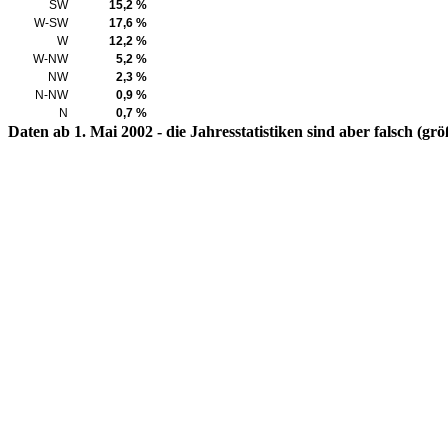
SW
15,2 %
W-SW
17,6 %
W
12,2 %
W-NW
5,2 %
NW
2,3 %
N-NW
0,9 %
N
0,7 %
Daten ab 1. Mai 2002 - die Jahresstatistiken sind aber falsch (g