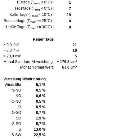
Eistage (T
< 0°C) :
1
max
Frosttage (T
< 0°C) :
7
min
Kalte Tage (T
< 10°C) :
19
max
Sommertage (T
>= 25°C) :
0
max
Heiße Tage (T
>= 30°C) :
0
max
Regen Tage
> 0,0 l/m²
21
> 2,0 l/m²
16
> 20,0 l/m²
5
Monat Standard-Abweichung:
+ 176,2 l/m²
Monat Normal Wert:
63,0 l/m²
Verteilung
Windrichtung
Windstille
5,1 %
N-NO
0,5 %
NO
0,6 %
O-NO
0,5 %
O
0,5 %
O-SO
0,7 %
SO
1,9 %
S-SO
5,7 %
S
13,0 %
S-SW
22,5 %