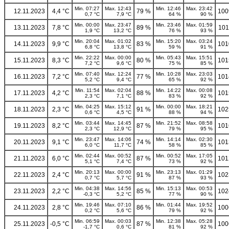
Min. 07:27
Max. 12:43
Min. 12:46
Max. 23:42
12.11.2023
4,4 °C
79 %
100
0,7 °C
7,9 °C
64 %
90 %
Min. 00:00
Max. 23:47
Min. 23:46
Max. 01:59
13.11.2023
7,8 °C
89 %
101
1,9 °C
13,2 °C
76 %
93 %
Min. 20:04
Max. 01:02
Min. 15:20
Max. 03:24
14.11.2023
9,9 °C
83 %
101
6,8 °C
13,8 °C
59 %
91 %
Min. 22:22
Max. 00:00
Min. 05:43
Max. 15:51
15.11.2023
8,3 °C
80 %
101
7,2 °C
9,6 °C
75 %
85 %
Min. 07:40
Max. 12:24
Min. 10:28
Max. 23:03
16.11.2023
7,2 °C
77 %
101
5,2 °C
9,4 °C
65 %
92 %
Min. 11:54
Max. 02:04
Min. 14:22
Max. 00:08
17.11.2023
4,2 °C
88 %
101
2,3 °C
7,1 °C
83 %
92 %
Min. 04:25
Max. 15:12
Min. 00:00
Max. 18:21
18.11.2023
2,3 °C
91 %
102
0,6 °C
4,5 °C
88 %
94 %
Min. 03:44
Max. 14:45
Min. 21:52
Max. 08:58
19.11.2023
8,2 °C
87 %
101
2,3 °C
12,9 °C
79 %
95 %
Min. 23:47
Max. 14:06
Min. 14:14
Max. 02:30
20.11.2023
9,1 °C
74 %
101
6,0 °C
11,7 °C
58 %
85 %
Min. 02:44
Max. 00:52
Min. 00:52
Max. 17:05
21.11.2023
6,0 °C
87 %
101
5,1 °C
7,4 °C
73 %
92 %
Min. 20:13
Max. 00:00
Min. 23:13
Max. 01:29
22.11.2023
2,4 °C
91 %
102
0,7 °C
5,7 °C
87 %
93 %
Min. 04:38
Max. 14:56
Min. 15:13
Max. 00:53
23.11.2023
2,2 °C
85 %
102
-0,3 °C
5,2 °C
77 %
90 %
Min. 19:46
Max. 07:10
Min. 01:44
Max. 19:52
24.11.2023
2,8 °C
86 %
100
0,2 °C
5,6 °C
79 %
92 %
Min. 06:59
Max. 00:03
Min. 12:38
Max. 05:28
25.11.2023
-0,5 °C
87 %
100
-1,7 °C
0,6 °C
81 %
92 %